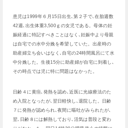
患児は1999年６月15日出生､第２子で､在胎週数
42週､出生体重3,500ｇの女児である。母体の妊
娠経過に特記すべきことはなく､妊娠中より母親
は自宅での水中分娩を希望していた。出産時の
助産婦立ち会いはなく､自宅の24時間風呂にて水
中分娩した。生後15分に助産婦が自宅に到着し､
その時点では児に特に問題はなかった。
日齢４に黄疸､発熱を認め､近医に光線療法のた
め入院となったが､翌日軽快し､退院した。日齢
７に発熱が認められ､夜間に嘔吐がみられたが､
翌､日齢８には解熱しており､活気は普段と変わ