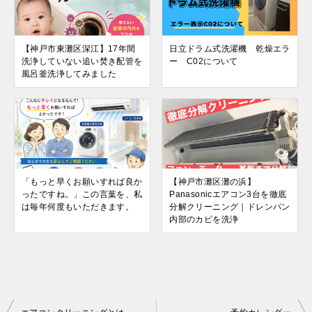
【神戸市東灘区深江】17年間
日立ドラム式洗濯機 乾燥エラ
洗浄していない追い焚き配管を
ー C02について
風呂釜洗浄してみました
「もっと早くお願いすれば良か
【神戸市灘区灘の浜】
ったですね。」この言葉を、私
Panasonicエアコン3台を徹底
は毎年何度もいただきます。
分解クリーニング｜ドレンパン
内部のカビを洗浄
投