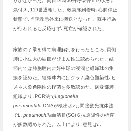
りがなかった。同日14時30分呼吸停止の状態に
気付き､119番通報した。救急隊到着時､心肺停止
状態で､当院救急外来に搬送となった。蘇生行為
が行われるも反応せず､死亡が確認された。
家族の了承を得て病理解剖を行ったところ､両側
肺に小豆大の結節がびまん性に認められた。結
節内では肺胞腔内に好中球の浸潤と組織球の集
簇を認めた。組織球内にはグラム染色難染性､ヒ
メネス染色陽性の桿菌を多数認めた。病変部肺
組織より､PCR法で
Legionella
pneumophila
DNAが検出され､間接蛍光抗体法
で
L. pneumophila
血清群(SG)６抗原陽性の桿菌
が多数認められた。以上により､患児は
L.