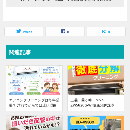
Tweet
0
0
関連記事
エアコンクリーニングは毎年必
三菱 霧ヶ峰 MSZ-
要？ 汚れてからでは遅い理由
ZW5620S-W 徹底分解洗浄