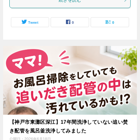
Tweet
0
0
【神戸市東灘区深江】17年間洗浄していない追い焚
き配管を風呂釜洗浄してみました
公開日：
2026年6月18日