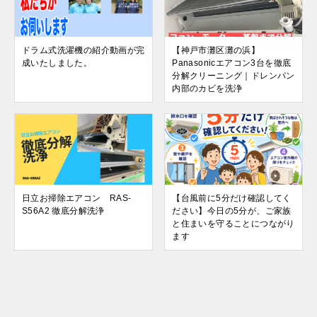
ドラム式洗濯機の紹介動画が完
【神戸市灘区灘の浜】
成いたしました。
Panasonicエアコン3台を徹底
分解クリーニング｜ドレンパン
内部のカビを洗浄
日立お掃除エアコン RAS-
【台風前に5分だけ確認してく
S56A2 徹底分解洗浄
ださい】今日の5分が、ご家族
と住まいを守ることにつながり
ます