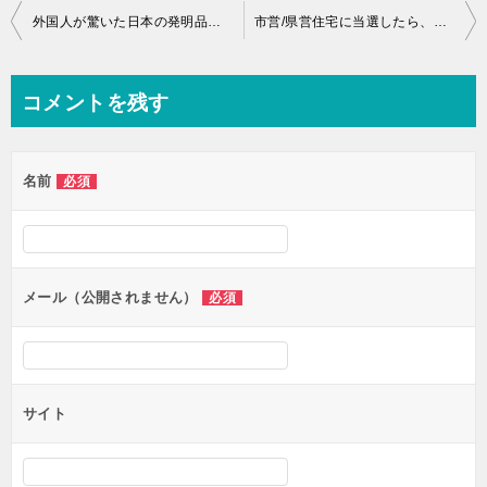
投
外国人が驚いた日本の発明品 『洗濯ネット』
市営/県営住宅に当選したら、網戸がついていない！？神戸市近郊で新規取り付け相談
稿
ナ
コメントを残す
ビ
ゲ
名前
必須
ー
シ
ョ
ン
メール（公開されません）
必須
サイト